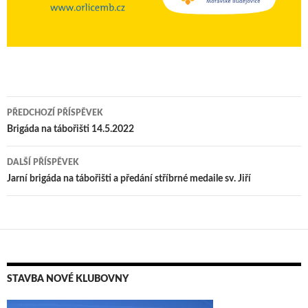
Navigace
PŘEDCHOZÍ PŘÍSPĚVEK
pro
Brigáda na tábořišti 14.5.2022
příspěvky
DALŠÍ PŘÍSPĚVEK
Jarní brigáda na tábořišti a předání stříbrné medaile sv. Jiří
STAVBA NOVÉ KLUBOVNY