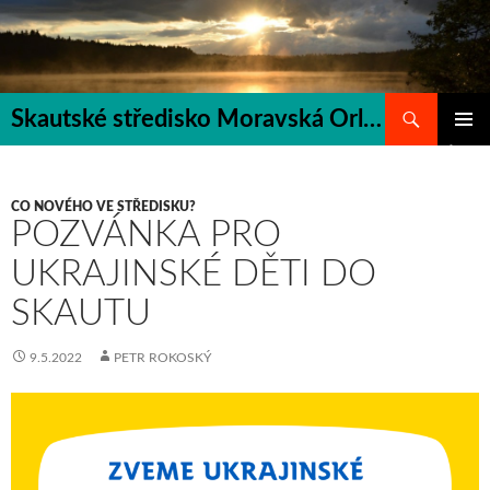
Přejít
k
obsahu
webu
Hledat
Skautské středisko Moravská Orlice
ZÁKLAD
NAVIGA
MENU
CO NOVÉHO VE STŘEDISKU?
POZVÁNKA PRO
UKRAJINSKÉ DĚTI DO
SKAUTU
9.5.2022
PETR ROKOSKÝ