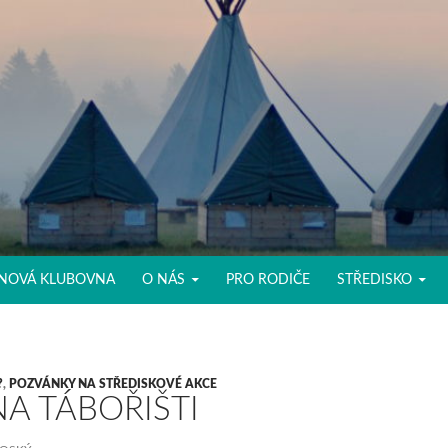
NOVÁ KLUBOVNA
O NÁS
PRO RODIČE
STŘEDISKO
?
,
POZVÁNKY NA STŘEDISKOVÉ AKCE
A TÁBOŘIŠTI