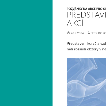
POZVÁNKY NA AKCE PRO Š
PŘEDSTAV
AKCÍ
28.9.2024
PETR ROK
Představení kurzů a vzd
rádi rozšířili obzory v n