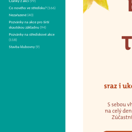
Články z akcí
(99)
Co nového ve středisku?
(166)
Nezařazené
(40)
Pozvánky na akce pro širší
skautskou základnu
(94)
Pozvánky na střediskové akce
(118)
Stavba klubovny
(9)